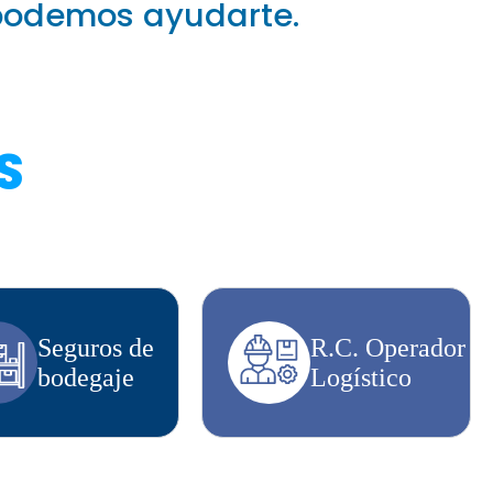
 podemos ayudarte.
S
Seguros de
R.C. Operador
bodegaje
Logístico