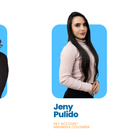
ias
Jeny Pulido
Correo:
ce.com
jpulido@jahinsurance.com
Contacto