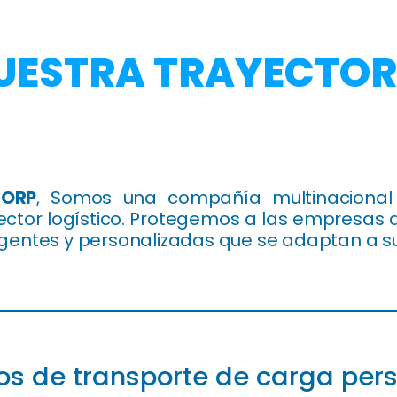
UESTRA TRAYECTOR
CORP
, Somos una compañía multinaciona
ector logístico. Protegemos a las empresas a
ligentes y personalizadas que se adaptan a 
 tu asesor
os de transporte de carga per