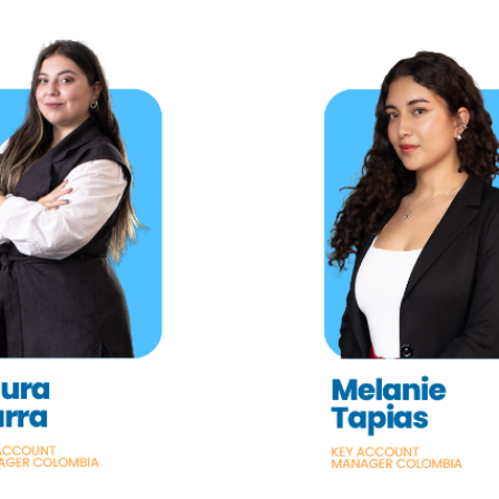
Laura Parra
Melanie Tap
Correo:
Correo:
ap@jahinsurance.com
mtapias@jahinsuran
Contacto
Contacto