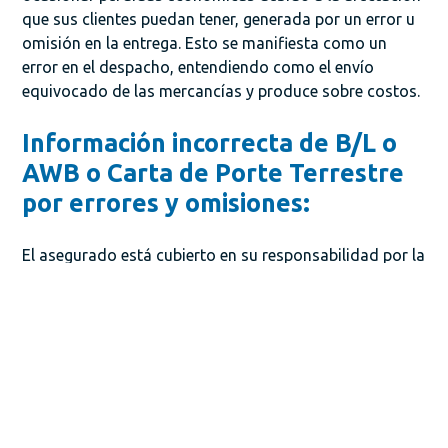
que sus clientes puedan tener, generada por un error u
omisión en la entrega. Esto se manifiesta como un
error en el despacho, entendiendo como el envío
equivocado de las mercancías y produce sobre costos.
Información incorrecta de B/L o
AWB o Carta de Porte Terrestre
por errores y omisiones:
El asegurado está cubierto en su responsabilidad por la
pérdida económica causada por una declaración
incorrecta u omisión en su B/L, AWB, carta de porte
terrestre u otro contrato de transporte o
documentación de manipulación.
Trámites aduaneros por errores y
omisiones: